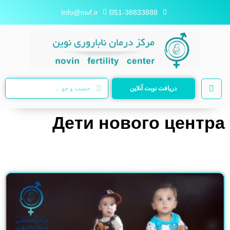
Info@nivf.ir
051-38833888
دریافت نوبت آنلاین
Дети нового центра