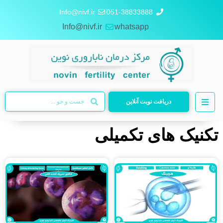
Info@nivf.ir
051-38833888
Info@nivf.ir
whatsapp
دریافت نوبت آنلاین
تکنیک های تکمیلی