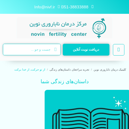
Info@nivf.ir
051-38833888
دریافت نوبت آنلاین
کلینیک درمان ناباروری نوین
تجربه مراجعان
داستان‌های زندگی
از تو حرکت، از خدا برکت
داستان‌های زندگی شما