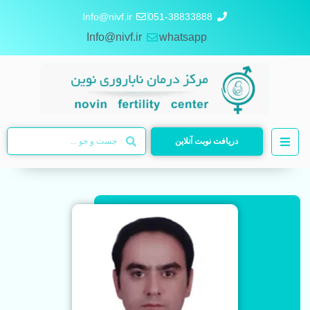
Info@nivf.ir
051-38833888
Info@nivf.ir
whatsapp
دریافت نوبت آنلاین