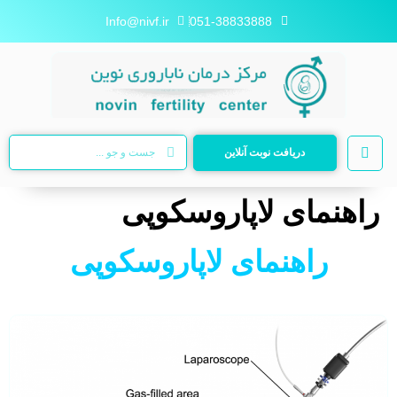
Info@nivf.ir
051-38833888
دریافت نوبت آنلاین
راهنمای لاپاروسکوپی
راهنمای لاپاروسکوپی