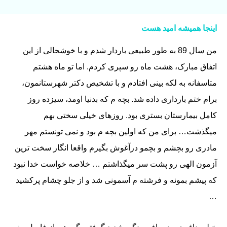
اینجا همیشه امید هست
من سال 89 به طور طبیعی باردار شدم و با خوشحالی از این
اتفاق مبارک، هشت ماه رو سپری کردم. اما تو ماه هشتم
متاسفانه به لکه بینی افتادم و با تشخیص دکتر شهرستانمون،
برام ختم بارداری داده شد. بچه م که بدنیا اومد، سیزده روز
کامل بیمارستان بستری بود. روزهای خیلی سختی بهم
میگذشت… برای من که اولین بچه م بود و نمی تونستم مهر
مادری رو بچشم و بچمو درآغوش بگیرم واقعا انگار سخت ترین
آزمون الهی رو پشت سر میگذاشتم … خلاصه خواست خدا نبود
که پیشم بمونه و فرشته م آسمونی شد و از جلو چشام پرکشید
…