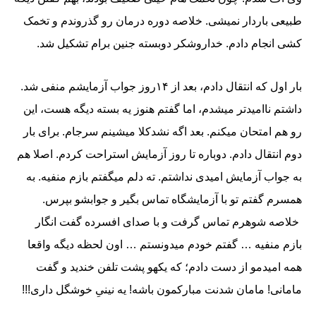
طبیعی باردار نمیشی. خلاصه دوره درمان رو گذروندم و تخمک
کشی انجام دادم. خداروشکر دوبسته جنین برام تشکیل شد.
بار اول که انتقال دادم، بعد از ۱۴روز جواب آزمایشم منفی شد.
داشتم ناامیدتر میشدم، اما گفتم هنوز یه بسته دیگه هست، این
رو هم امتحان میکنم. بعد اگه نشدکلا میشینم سرجام. برای بار
دوم انتقال دادم. دوباره تا روز آزمایش استراحت کردم. اصلا هم
به جواب آزمایش امیدی نداشتم. ته دلم میگفتم بازم منفیه. به
همسرم گفتم تو با آزمایشگاه تماس بگیر و جوابشو بپرس.
خلاصه شوهرم تماس گرفت و با صدای افسرده گفت انگار
بازم منفیه … گفتم خودم میدونستم … اون لحظه دیگه واقعا
همه امیدمو از دست دادم؛ که یکهو پشت تلفن خندید و گفت
مامانی! مامان شدنت مبارکمون باشه! یه نینیِ خوشگل داری!!!