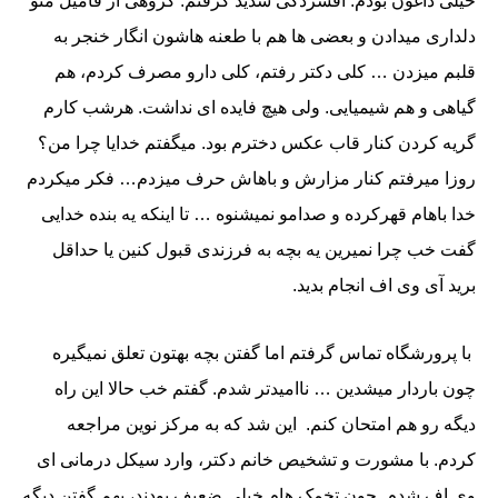
خیلی داغون بودم. افسردگی شدید گرفتم. گروهی از فامیل منو
دلداری میدادن و بعضی ها هم با طعنه هاشون انگار خنجر به
قلبم میزدن … کلی دکتر رفتم، کلی دارو مصرف کردم، هم
گیاهی و هم شیمیایی. ولی هیچ فایده ای نداشت. هرشب کارم
گریه کردن کنار قاب عکس دخترم بود. میگفتم خدایا چرا من؟
روزا میرفتم کنار مزارش و باهاش حرف میزدم… فکر میکردم
خدا باهام قهرکرده و صدامو نمیشنوه … تا اینکه یه بنده خدایی
گفت خب چرا نمیرین یه بچه به فرزندی قبول کنین یا حداقل
برید آی وی اف انجام بدید.
با پرورشگاه تماس گرفتم اما گفتن بچه بهتون تعلق نمیگیره
چون باردار میشدین … ناامیدتر شدم. گفتم خب حالا این راه
دیگه رو هم امتحان کنم. این شد که به مرکز نوین مراجعه
کردم. با مشورت و تشخیص خانم دکتر، وارد سیکل درمانی ای
وی اف شدم. چون تخمک هام خیلی ضعیف بودند، بهم گفتن دیگه