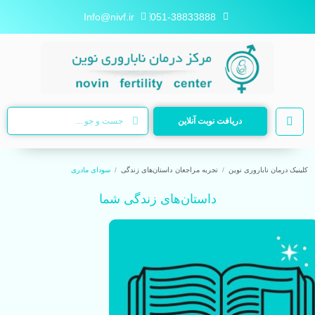
Info@nivf.ir
051-38833888
دریافت نوبت آنلاین
کلینیک درمان ناباروری نوین
تجربه مراجعان
داستان‌های زندگی
سودای مادری
داستان‌های زندگی شما