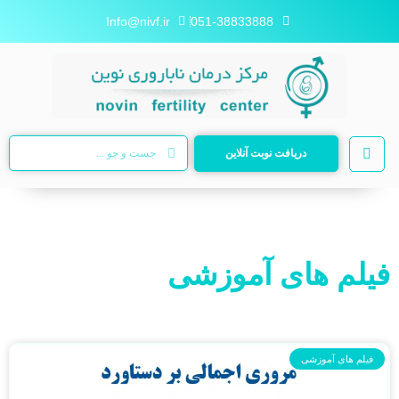
Info@nivf.ir
051-38833888
دریافت نوبت آنلاین
فیلم های آموزشی
فیلم های آموزشی