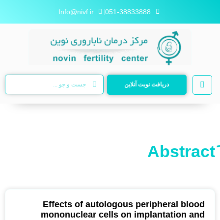
Info@nivf.ir
051-38833888
دریافت نوبت آنلاین
Effects of autologous peripheral blood
mononuclear cells on implantation and