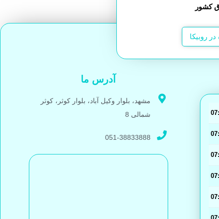
در روبیکا
آدرس ما
مشهد، بلوار وکیل آباد، بلوار کوثر، کوثر
شمالی 8
051-38833888