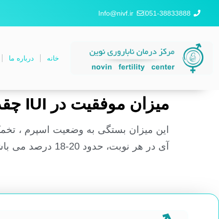
Info@nivf.ir
051-38833888
خانه
درباره ما
میزان موفقیت در IUI چقدر است؟
این میزان بستگی به وضعیت اسپرم ، تخم
آی در هر نوبت، حدود 20-18 درصد می باشد.