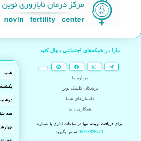
مارا در شبکه‌های اجتماعی دنبال کنید
شنبه
درباره ما
یکشنبه
پزشکان کلینیک نوین
داستان‌های شما
دوشنبه
همکاری با ما
سه شنب
برای دریافت نوبت، تنها در ساعات اداری با شماره
چهارشن
05138825870
تماس بگیرید
پنج شنب