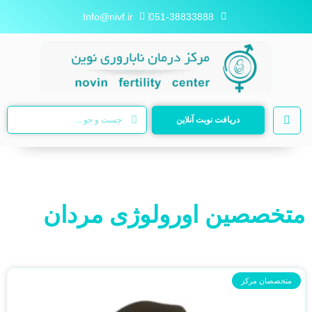
Info@nivf.ir
051-38833888
دریافت نوبت آنلاین
متخصصین اورولوژی مردان
متخصصان مرکز