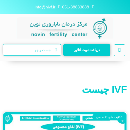
Info@nivf.ir
051-38833888
دریافت نوبت آنلاین
IVF چیست
تکنیک های تخصصی