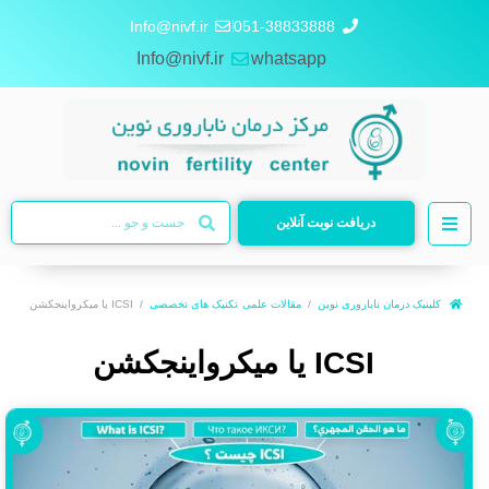
Info@nivf.ir
051-38833888
Info@nivf.ir
whatsapp
دریافت نوبت آنلاین
کلینیک درمان ناباروری نوین
مقالات علمی
تکنیک های تخصصی
ICSI یا میکرواینجکشن
ICSI یا میکرواینجکشن