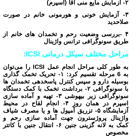
۲- آزمایش مایع منی آقا (اسپرم)
۳- آزمایش خونی و هورمونی خانم در صورت
صلاحدید
۴ -بررسی وضعیت رحم و تخمدان های خانم از
طریق سونوگرافی ترانس واژینال
مراحل مختلف سیکل درمانی
ICSI:
به طور کلی مراحل انجام عمل ICSI را می‌توان
به 6 مرحله تقسیم کرد:
۱- تحریک تخمک گذاری
بوسیله دارو و سپس کنترل پاسخدهی تخمدان ها
با سونوگرافی
۲- برداشت تخمک با کمک دستگاه
سونوگرافی زیر بیهوشی
۳- تهیه و آماده سازی
اسپرم در همان روز
۴- انجام لقاح در محیط
آزمایشگاه
۵- تزریق آمپول ها و یا مصرف شیاف
واژینال پروژسترون جهت آماده سازی رحم و
کمک به لانه گزینی جنین
۶- انتقال جنین با کاتتر
مخصوص