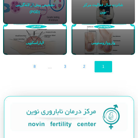
شانزده سال فعالیت مرکز
تشخیص پیش از لانه‌گزینی
نوین
(PGD)
وازووازوستومی
لاپاراسکوپی
...
8
3
2
1