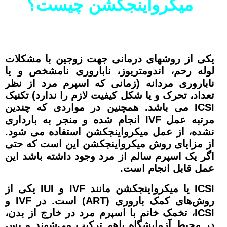
میکرواینجکشن
چیست؟
یکی از روشهای درمانی جهت زوجین با مشکلات
لوله رحم، اندومتریوز، ناباروری نامشخص و یا
ناباروری مردانه (زمانی که اسپرم مرد از نظر
تعداد، تحرک و یا شکل کیفیت لازم را ندارد) تکنیک
ICSI می باشد. همچنین در مواردی که چندین
مرتبه عمل IVF انجام شده و منجر به بارداری
نشده، از عمل میکرواینجکشن استفاده می شود.
از مزایای روش میکرواینجکشن این است که حتی
اگر یک اسپرم سالم از مرد وجود داشته باشد این
عمل قابل انجام است.
ICSI یا میکرواینجکشن مانند IVF و IUI یکی از
روش‌های کمک باروری (ART) است. در IVF و
ICSI، تخمک خانم با اسپرم مرد در خارج از بدن،
در محیط آزمایشگاه باهم ترکیب می‌شوند و پس