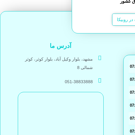
در روبیکا
آدرس ما
مشهد، بلوار وکیل آباد، بلوار کوثر، کوثر
شمالی 8
051-38833888