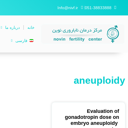
Info@nivf.ir
051-38833888
خانه
درباره ما
فارسی
aneuploidy
Evaluation of
gonadotropin dose on
embryo aneuploidy